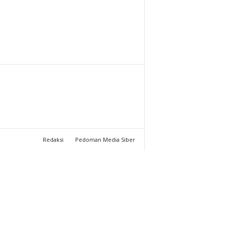
T
U
C
H
A
N
Redaksi
Pedoman Media Siber
N
E
L