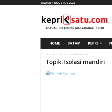
SELASA 4 AGUSTUS 2026
K
e
p
r
i
s
a
HOME
BATAM
KEPRI
N
t
u
Beranda
Topik
Isolasi mandiri
.
Topik: Isolasi mandiri
c
o
m