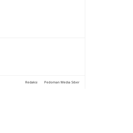
T
U
C
H
A
N
Redaksi
Pedoman Media Siber
N
E
L