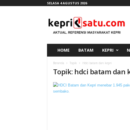
SELASA 4 AGUSTUS 2026
K
e
p
r
i
s
a
HOME
BATAM
KEPRI
N
t
u
Beranda
Topik
Hdci batam dan kepri
.
Topik: hdci batam dan 
c
o
m