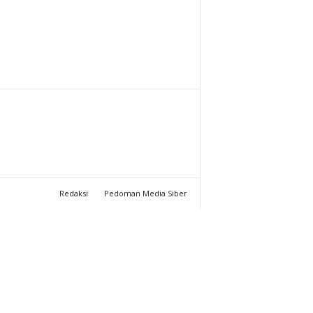
T
U
C
H
A
N
Redaksi
Pedoman Media Siber
N
E
L