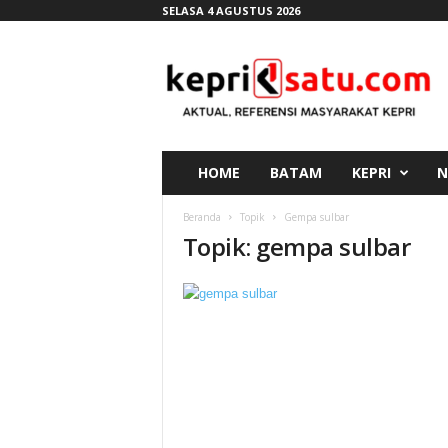
SELASA 4 AGUSTUS 2026
K
e
p
r
i
s
a
HOME
BATAM
KEPRI
N
t
u
Beranda
Topik
Gempa sulbar
.
Topik: gempa sulbar
c
o
m