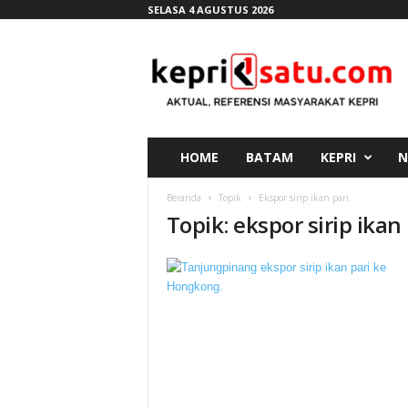
SELASA 4 AGUSTUS 2026
K
e
p
r
i
s
a
HOME
BATAM
KEPRI
N
t
u
Beranda
Topik
Ekspor sirip ikan pari
.
Topik: ekspor sirip ikan
c
o
m