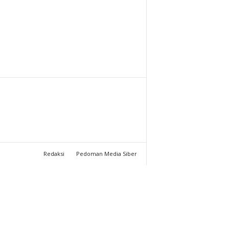
T
U
C
H
A
N
N
Redaksi
Pedoman Media Siber
E
L