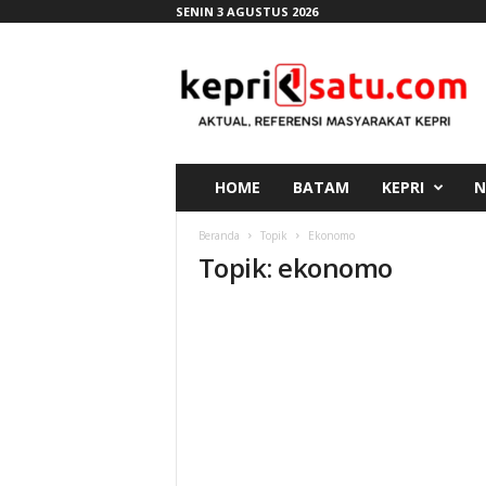
SENIN 3 AGUSTUS 2026
K
e
p
r
i
s
a
HOME
BATAM
KEPRI
N
t
u
Beranda
Topik
Ekonomo
.
Topik: ekonomo
c
o
m