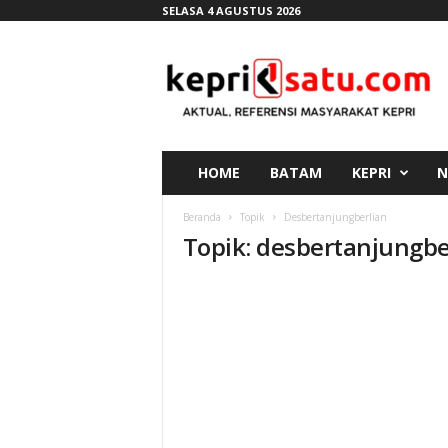
SELASA 4 AGUSTUS 2026
K
e
p
r
i
s
a
HOME
BATAM
KEPRI
N
t
u
Beranda
Topik
Desbertanjungberlian
.
Topik: desbertanjungbe
c
o
m