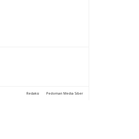
T
U
C
H
A
N
N
Redaksi
Pedoman Media Siber
E
L