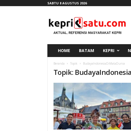
SABTU 8 AGUSTUS 2026
K
e
p
r
i
s
a
HOME
BATAM
KEPRI
N
t
u
Beranda
Topik
BudayaIndonesiaDiMataDunia
.
Topik: BudayaIndonesi
c
o
m