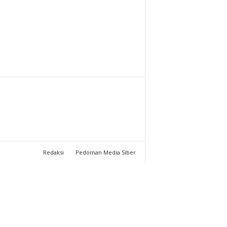
T
U
C
H
A
N
N
Redaksi
Pedoman Media Siber
E
L