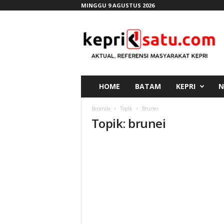
MINGGU 9 AGUSTUS 2026
K
e
p
r
i
s
a
HOME
BATAM
KEPRI
N
t
u
Beranda
Topik
Brunei
.
Topik: brunei
c
o
m