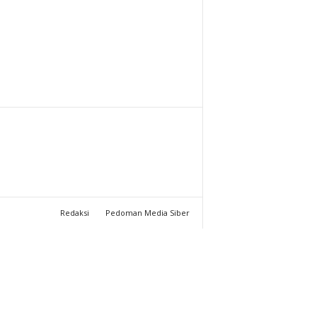
T
U
C
H
A
N
N
Redaksi
Pedoman Media Siber
E
L