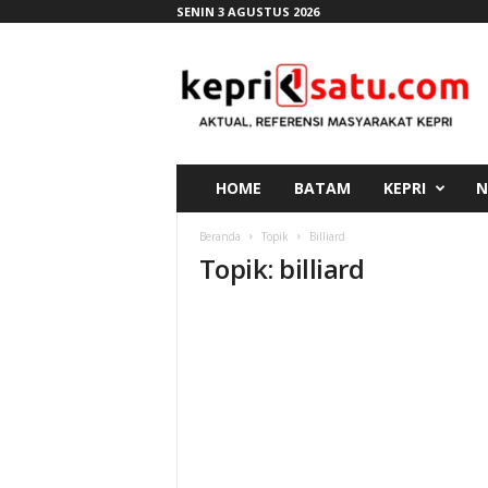
SENIN 3 AGUSTUS 2026
K
e
p
r
i
s
a
HOME
BATAM
KEPRI
N
t
u
Beranda
Topik
Billiard
.
Topik: billiard
c
o
m