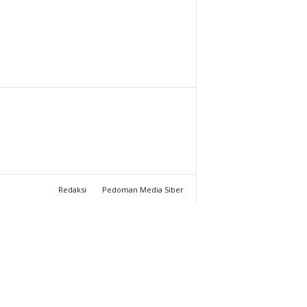
T
U
C
H
A
N
Redaksi
Pedoman Media Siber
N
E
L