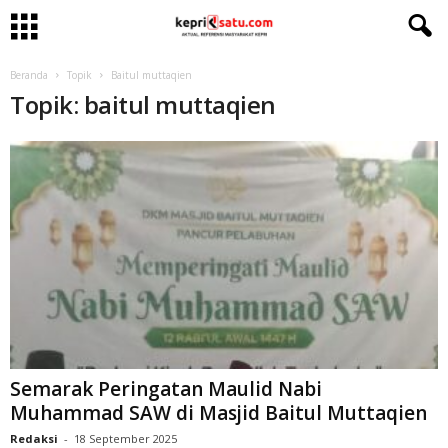
Beranda
Topik
Baitul muttaqien
Topik: baitul muttaqien
Semarak Peringatan Maulid Nabi
Muhammad SAW di Masjid Baitul Muttaqien
Redaksi
-
18 September 2025