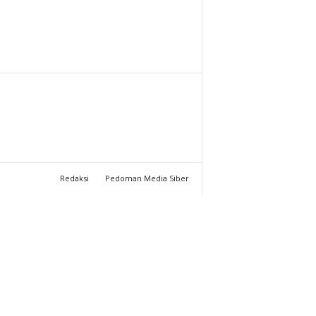
T
U
C
H
A
N
Redaksi
Pedoman Media Siber
N
E
L