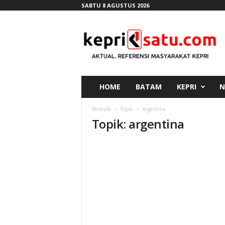
SABTU 8 AGUSTUS 2026
K
e
p
r
i
s
a
HOME
BATAM
KEPRI
N
t
u
Beranda
Topik
Argentina
.
Topik: argentina
c
o
m