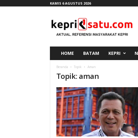
KAMIS 6 AGUSTUS 2026
K
e
p
r
i
s
a
HOME
BATAM
KEPRI
N
t
u
Beranda
Topik
Aman
.
Topik: aman
c
o
m