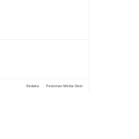
T
U
C
H
A
N
Redaksi
Pedoman Media Siber
N
E
L