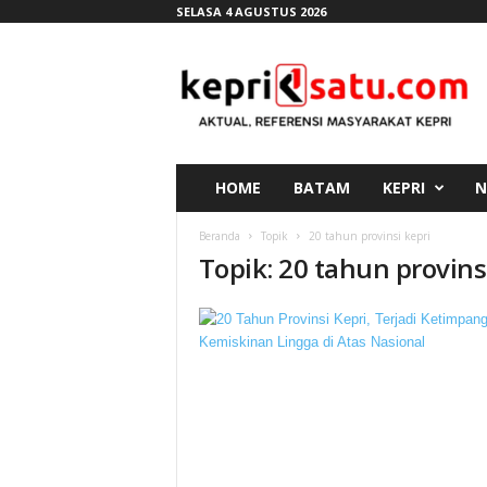
SELASA 4 AGUSTUS 2026
K
e
p
r
i
s
a
HOME
BATAM
KEPRI
N
t
u
Beranda
Topik
20 tahun provinsi kepri
.
Topik: 20 tahun provins
c
o
m