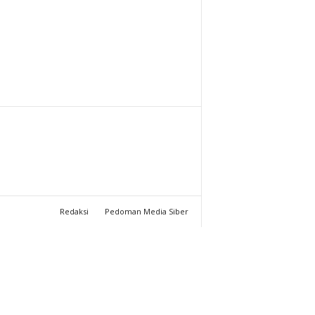
T
U
C
H
A
N
N
Redaksi
Pedoman Media Siber
E
L