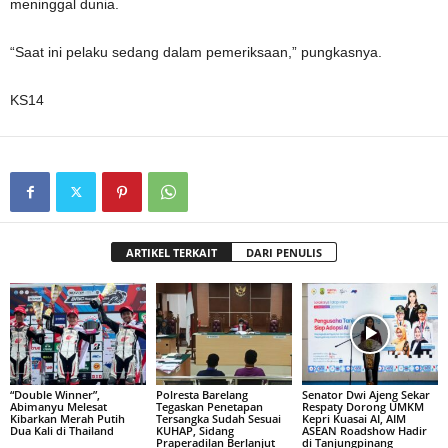
meninggal dunia.
“Saat ini pelaku sedang dalam pemeriksaan,” pungkasnya.
KS14
ARTIKEL TERKAIT
DARI PENULIS
“Double Winner”,
Polresta Barelang
Senator Dwi Ajeng Sekar
Abimanyu Melesat
Tegaskan Penetapan
Respaty Dorong UMKM
Kibarkan Merah Putih
Tersangka Sudah Sesuai
Kepri Kuasai AI, AIM
Dua Kali di Thailand
KUHAP, Sidang
ASEAN Roadshow Hadir
Praperadilan Berlanjut
di Tanjungpinang