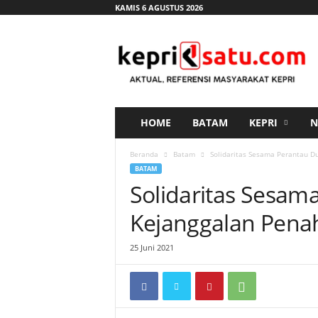
KAMIS 6 AGUSTUS 2026
K
e
p
r
i
s
a
HOME
BATAM
KEPRI
N
t
u
Beranda
Batam
Solidaritas Sesama Perantau D
.
BATAM
c
Solidaritas Sesam
o
m
Kejanggalan Pena
25 Juni 2021