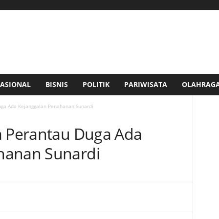
ASIONAL
BISNIS
POLITIK
PARIWISATA
OLAHRAG
uga Ada Kejanggalan Penahanan Sunardi
a Perantau Duga Ada
hanan Sunardi