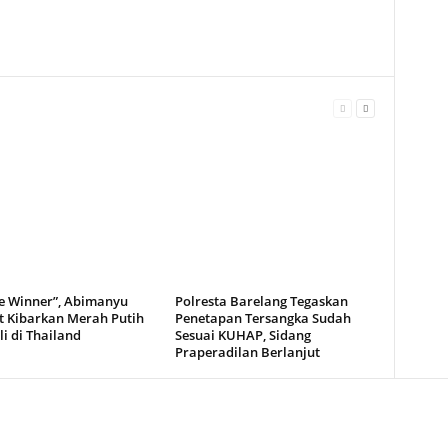
e Winner”, Abimanyu
Polresta Barelang Tegaskan
t Kibarkan Merah Putih
Penetapan Tersangka Sudah
i di Thailand
Sesuai KUHAP, Sidang
Praperadilan Berlanjut