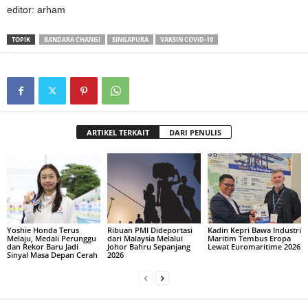
editor: arham
TOPIK
BANDARA CHANGI
SINGAPURA
VAKSIN COVID-19
ARTIKEL TERKAIT
DARI PENULIS
Yoshie Honda Terus
Ribuan PMI Dideportasi
Kadin Kepri Bawa Industri
Melaju, Medali Perunggu
dari Malaysia Melalui
Maritim Tembus Eropa
dan Rekor Baru Jadi
Johor Bahru Sepanjang
Lewat Euromaritime 2026
Sinyal Masa Depan Cerah
2026