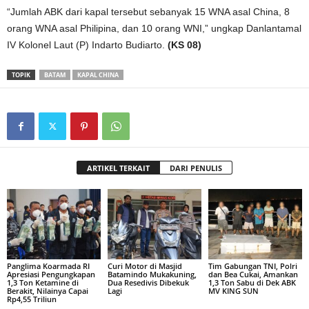
“Jumlah ABK dari kapal tersebut sebanyak 15 WNA asal China, 8
orang WNA asal Philipina, dan 10 orang WNI,” ungkap Danlantamal
IV Kolonel Laut (P) Indarto Budiarto.
(KS 08)
TOPIK
BATAM
KAPAL CHINA
ARTIKEL TERKAIT
DARI PENULIS
Panglima Koarmada RI
Curi Motor di Masjid
Tim Gabungan TNI, Polri
Apresiasi Pengungkapan
Batamindo Mukakuning,
dan Bea Cukai, Amankan
1,3 Ton Ketamine di
Dua Resedivis Dibekuk
1,3 Ton Sabu di Dek ABK
Berakit, Nilainya Capai
Lagi
MV KING SUN
Rp4,55 Triliun