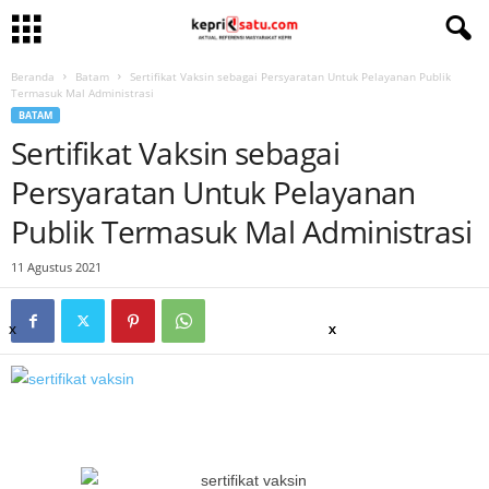
Beranda
Batam
Sertifikat Vaksin sebagai Persyaratan Untuk Pelayanan Publik
Termasuk Mal Administrasi
BATAM
Sertifikat Vaksin sebagai
Persyaratan Untuk Pelayanan
Publik Termasuk Mal Administrasi
11 Agustus 2021
x
x
x