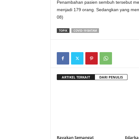
Penambahan pasien sembuh tersebut mengu
menjadi 179 orang. Sedangkan yang menin
08)
TOPIK
COVID-19 BATAM
ARTIKEL TERKAIT
DARI PENULIS
Rayakan Semangat
Edarka