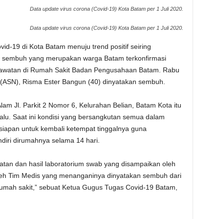
Data update virus corona (Covid-19) Kota Batam per 1 Juli 2020.
Data update virus corona (Covid-19) Kota Batam per 1 Juli 2020.
d-19 di Kota Batam menuju trend positif seiring
if sembuh yang merupakan warga Batam terkonfirmasi
perawatan di Rumah Sakit Badan Pengusahaan Batam. Rabu
a (ASN), Risma Ester Bangun (40) dinyatakan sembuh.
lam Jl. Parkit 2 Nomor 6, Kelurahan Belian, Batam Kota itu
lalu. Saat ini kondisi yang bersangkutan semua dalam
rsiapan untuk kembali ketempat tinggalnya guna
ndiri dirumahnya selama 14 hari.
tan dan hasil laboratorium swab yang disampaikan oleh
leh Tim Medis yang menanganinya dinyatakan sembuh dari
rumah sakit,” sebuat Ketua Gugus Tugas Covid-19 Batam,