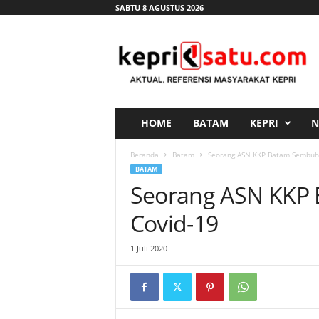
SABTU 8 AGUSTUS 2026
K
e
p
r
i
s
a
HOME
BATAM
KEPRI
N
t
u
Beranda
Batam
Seorang ASN KKP Batam Sembuh 
.
BATAM
c
Seorang ASN KKP 
o
m
Covid-19
1 Juli 2020