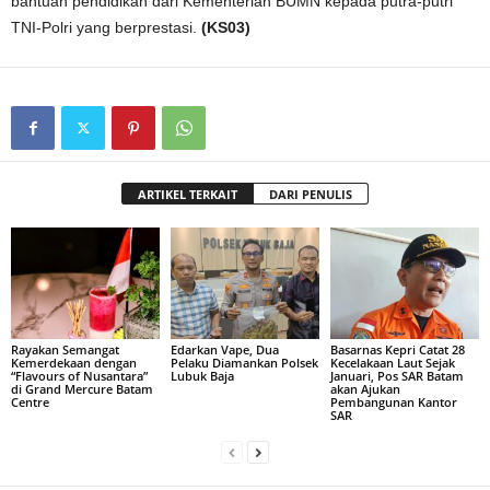
bantuan pendidikan dari Kementerian BUMN kepada putra-putri
TNI-Polri yang berprestasi.
(KS03)
ARTIKEL TERKAIT
DARI PENULIS
Rayakan Semangat
Edarkan Vape, Dua
Basarnas Kepri Catat 28
Kemerdekaan dengan
Pelaku Diamankan Polsek
Kecelakaan Laut Sejak
“Flavours of Nusantara”
Lubuk Baja
Januari, Pos SAR Batam
di Grand Mercure Batam
akan Ajukan
Centre
Pembangunan Kantor
SAR