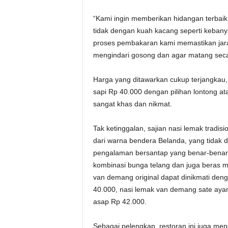
“Kami ingin memberikan hidangan terbai
tidak dengan kuah kacang seperti kebany
proses pembakaran kami memastikan jarak 
mengindari gosong dan agar matang seca
Harga yang ditawarkan cukup terjangkau
sapi Rp 40.000 dengan pilihan lontong a
sangat khas dan nikmat.
Tak ketinggalan, sajian nasi lemak tradisio
dari warna bendera Belanda, yang tidak d
pengalaman bersantap yang benar-benar t
kombinasi bunga telang dan juga beras me
van demang original dapat dinikmati den
40.000, nasi lemak van demang sate aya
asap Rp 42.000.
Sebagai pelengkap, restoran ini juga men