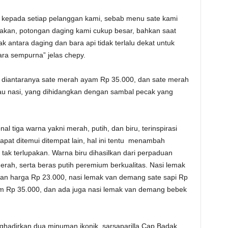
k kepada setiap pelanggan kami, sebab menu sate kami
akan, potongan daging kami cukup besar, bahkan saat
antara daging dan bara api tidak terlalu dekat untuk
ra sempurna” jelas chepy.
, diantaranya sate merah ayam Rp 35.000, dan sate merah
tau nasi, yang dihidangkan dengan sambal pecak yang
nal tiga warna yakni merah, putih, dan biru, terinspirasi
apat ditemui ditempat lain, hal ini tentu menambah
ak terlupakan. Warna biru dihasilkan dari perpaduan
rah, serta beras putih peremium berkualitas. Nasi lemak
gan harga Rp 23.000, nasi lemak van demang sate sapi Rp
m Rp 35.000, dan ada juga nasi lemak van demang bebek
ghadirkan dua minuman ikonik, sarsaparilla Cap Badak,