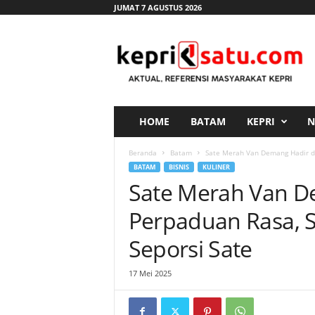
JUMAT 7 AGUSTUS 2026
K
e
p
r
i
s
a
HOME
BATAM
KEPRI
N
t
u
Beranda
Batam
Sate Merah Van Demang Hadir di
.
BATAM
BISNIS
KULINER
c
Sate Merah Van D
o
m
Perpaduan Rasa, S
Seporsi Sate
17 Mei 2025