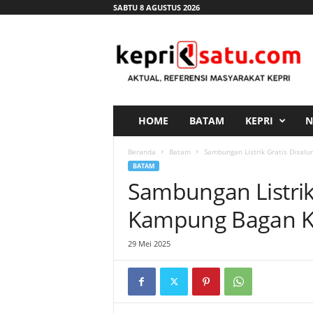
SABTU 8 AGUSTUS 2026
K
e
p
r
i
s
a
HOME
BATAM
KEPRI
N
t
u
Beranda
Batam
Sambungan Listrik Gratis Disalu
.
BATAM
c
Sambungan Listrik 
o
m
Kampung Bagan Ki
29 Mei 2025