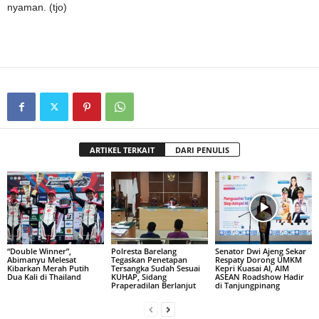
nyaman. (tjo)
ARTIKEL TERKAIT
DARI PENULIS
“Double Winner”,
Polresta Barelang
Senator Dwi Ajeng Sekar
Abimanyu Melesat
Tegaskan Penetapan
Respaty Dorong UMKM
Kibarkan Merah Putih
Tersangka Sudah Sesuai
Kepri Kuasai AI, AIM
Dua Kali di Thailand
KUHAP, Sidang
ASEAN Roadshow Hadir
Praperadilan Berlanjut
di Tanjungpinang