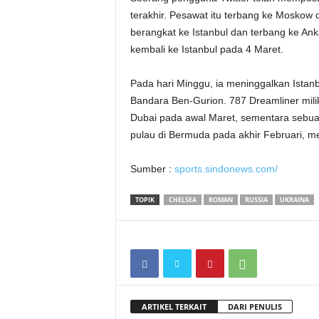
terakhir. Pesawat itu terbang ke Moskow 
berangkat ke Istanbul dan terbang ke Ank
kembali ke Istanbul pada 4 Maret.
Pada hari Minggu, ia meninggalkan Ista
Bandara Ben-Gurion. 787 Dreamliner mili
Dubai pada awal Maret, sementara sebuah h
pulau di Bermuda pada akhir Februari, me
Sumber :
sports.sindonews.com/
TOPIK
CHELSEA
ROMAN
RUSSIA
UKRAINA
ARTIKEL TERKAIT
DARI PENULIS