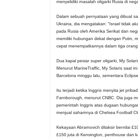
menyelidiki masalah oligarki Rusia di nega
Dalam sebuah pernyataan yang dibuat sa
Ukraina, dia mengatakan: “Israel tidak ak
pada Rusia oleh Amerika Serikat dan neg
memiliki hubungan dekat dengan Putin, 
cepat menempatkannya dalam tiga orang t
Dua kapal pesiar super oligarki, My Solari
Menurut MarineTraffic, My Solaris saat in
Barcelona minggu lalu, sementara Eclipse 
Itu terjadi ketika Inggris menyita jet prib
Farnborough, menurut CNBC. Dia juga memi
pemerintah Inggris atas dugaan hubungan
menjual sahamnya di Chelsea Football Cl
Kekayaan Abramovich ditaksir bernilai £1
£150 juta di Kensington, penthouse dan kap