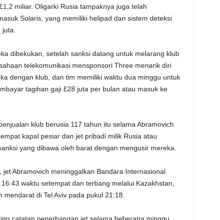
 £1,2 miliar. Oligarki Rusia tampaknya juga telah
suk Solaris, yang memiliki helipad dan sistem deteksi
 juta.
ka dibekukan, setelah sanksi datang untuk melarang klub
sahaan telekomunikasi mensponsori Three menarik diri
eka dengan klub, dan tim memiliki waktu dua minggu untuk
ayar tagihan gaji £28 juta per bulan atau masuk ke
enjualan klub berusia 117 tahun itu selama Abramovich
mpat kapal pesiar dan jet pribadi milik Rusia atau
i sanksi yang dibawa oleh barat dengan mengusir mereka.
 jet Abramovich meninggalkan Bandara Internasional
16:43 waktu setempat dan terbang melalui Kazakhstan,
m mendarat di Tel Aviv pada pukul 21:18.
ing catatan penerbangan jet selama beberapa minggu