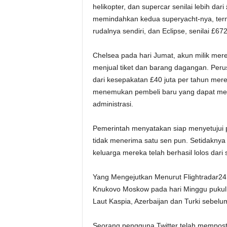
helikopter, dan supercar senilai lebih dari
memindahkan kedua superyacht-nya, terma
rudalnya sendiri, dan Eclipse, senilai £672
Chelsea pada hari Jumat, akun milik mere
menjual tiket dan barang dagangan. Peru
dari kesepakatan £40 juta per tahun mer
menemukan pembeli baru yang dapat memb
administrasi.
Pemerintah menyatakan siap menyetujui p
tidak menerima satu sen pun. Setidaknya e
keluarga mereka telah berhasil lolos dar
Yang Mengejutkan Menurut Flightradar24,
Knukovo Moskow pada hari Minggu pukul 
Laut Kaspia, Azerbaijan dan Turki sebelu
Seorang pengguna Twitter telah mempost