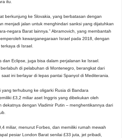
ra itu.
at berkunjung ke Slovakia, yang berbatasan dengan
an menjadi jalan untuk menghindari sanksi yang dijatuhkan
ara-negara Barat lainnya.” Abramovich, yang membantah
memperoleh kewarganegaraan Israel pada 2018, dengan
erkaya di Israel.
s dan Eclipse, juga bisa dalam perjalanan ke Israel.
i berlabuh di pelabuhan di Montenegro, berangkat dari
saat ini berlayar di lepas pantai Spanyol di Mediterania.
adi yang terhubung ke oligarki Rusia di Bandara
liki £3,2 miliar aset Inggris yang dibekukan oleh
 dekatnya dengan Vladimir Putin – menghentikannya dari
ub.
0,4 miliar, menurut Forbes, dan memiliki rumah mewah
al pesiar London Barat senilai £33 juta, jet pribadi,