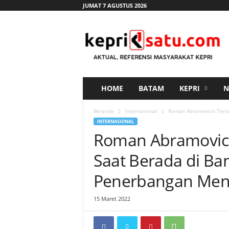
JUMAT 7 AGUSTUS 2026
K
e
p
r
i
s
a
HOME
BATAM
KEPRI
N
t
u
Beranda
Internasional
Roman Abramovich Tertan
.
INTERNASIONAL
c
Roman Abramovic
o
m
Saat Berada di Ban
Penerbangan Menu
15 Maret 2022