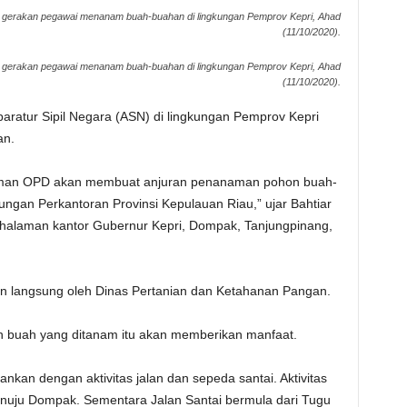
ri gerakan pegawai menanam buah-buahan di lingkungan Pemprov Kepri, Ahad
(11/10/2020).
ri gerakan pegawai menanam buah-buahan di lingkungan Pemprov Kepri, Ahad
(11/10/2020).
aratur Sipil Negara (ASN) di lingkungan Pemprov Kepri
an.
eman OPD akan membuat anjuran penanaman pohon buah-
ungan Perkantoran Provinsi Kepulauan Riau,” ujar Bahtiar
halaman kantor Gubernur Kepri, Dompak, Tanjungpinang,
an langsung oleh Dinas Pertanian dan Ketahanan Pangan.
n buah yang ditanam itu akan memberikan manfaat.
kan dengan aktivitas jalan dan sepeda santai. Aktivitas
nuju Dompak. Sementara Jalan Santai bermula dari Tugu