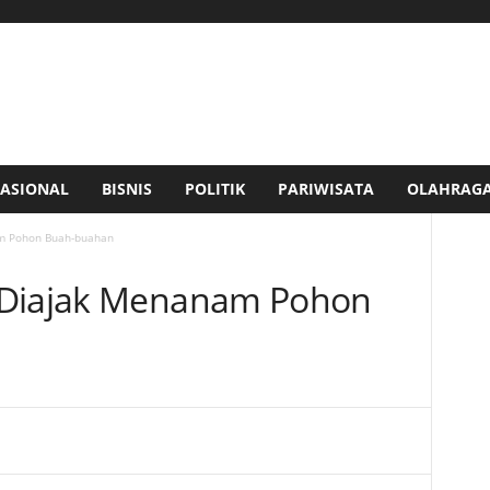
ASIONAL
BISNIS
POLITIK
PARIWISATA
OLAHRAG
am Pohon Buah-buahan
 Diajak Menanam Pohon