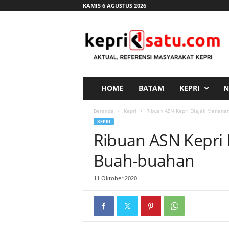
KAMIS 6 AGUSTUS 2026
K
e
p
r
i
s
a
HOME
BATAM
KEPRI
N
t
u
Beranda
Kepri
Ribuan ASN Kepri Diajak Menan
.
KEPRI
c
Ribuan ASN Kepri
o
m
Buah-buahan
11 Oktober 2020