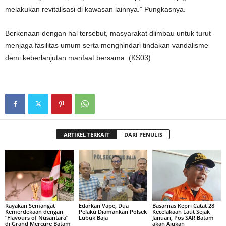
melakukan revitalisasi di kawasan lainnya.” Pungkasnya.
Berkenaan dengan hal tersebut, masyarakat diimbau untuk turut
menjaga fasilitas umum serta menghindari tindakan vandalisme
demi keberlanjutan manfaat bersama. (KS03)
ARTIKEL TERKAIT
DARI PENULIS
Rayakan Semangat
Edarkan Vape, Dua
Basarnas Kepri Catat 28
Kemerdekaan dengan
Pelaku Diamankan Polsek
Kecelakaan Laut Sejak
“Flavours of Nusantara”
Lubuk Baja
Januari, Pos SAR Batam
di Grand Mercure Batam
akan Ajukan