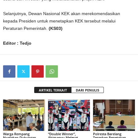
Selanjutnya, Dewan Nasional KEK akan merekomendasikan
kepada Presiden untuk menetapkan KEK tersebut melalui
Peraturan Pemerintah.
(KS03)
Editor : Tedjo
ARTIKEL TERKAIT
DARI PENULIS
Warga Rempang
“Double Winner”,
Polresta Barelang
Nyatakan Dukungan,
Abimanyu Melesat
Tegaskan Penetapan