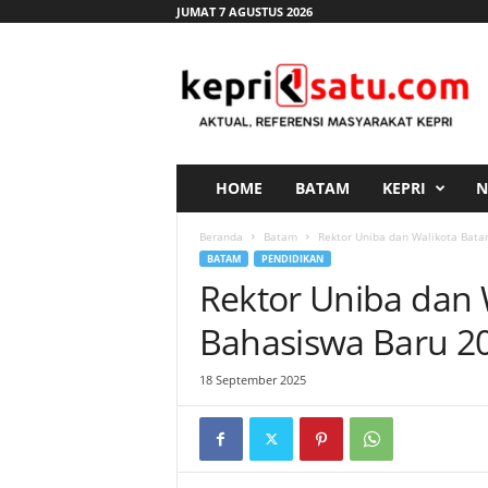
JUMAT 7 AGUSTUS 2026
K
e
p
r
i
s
a
HOME
BATAM
KEPRI
N
t
u
Beranda
Batam
Rektor Uniba dan Walikota Bat
.
BATAM
PENDIDIKAN
c
Rektor Uniba dan
o
m
Bahasiswa Baru 2
18 September 2025