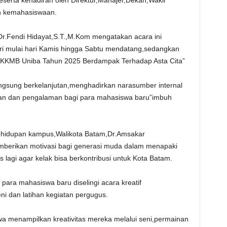
eserta kehadiran oleh Direktur,Manajer,Dekan,Wakil
n kemahasiswaan.
.Fendi Hidayat,S.T.,M.Kom mengatakan acara ini
dari mulai hari Kamis hingga Sabtu mendatang,sedangkan
PKKMB Uniba Tahun 2025 Berdampak Terhadap Asta Cita”
gsung berkelanjutan,menghadirkan narasumber internal
an dan pengalaman bagi para mahasiswa baru”imbuh
ehidupan kampus,Walikota Batam,Dr.Amsakar
emberikan motivasi bagi generasi muda dalam menapaki
 lagi agar kelak bisa berkontribusi untuk Kota Batam.
ara mahasiswa baru diselingi acara kreatif
i dan latihan kegiatan pergugus.
a menampilkan kreativitas mereka melalui seni,permainan