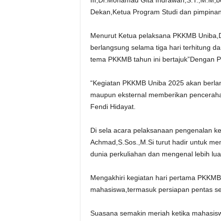
III,Dr.Mohamad Gita Indrawan,S.T.,M.M,b
Dekan,Ketua Program Studi dan pimpina
Menurut Ketua pelaksana PKKMB Uniba,Dr
berlangsung selama tiga hari terhitung 
tema PKKMB tahun ini bertajuk”Dengan 
“Kegiatan PKKMB Uniba 2025 akan berlan
maupun eksternal memberikan pencerah
Fendi Hidayat.
Di sela acara pelaksanaan pengenalan k
Achmad,S.Sos.,M.Si turut hadir untuk m
dunia perkuliahan dan mengenal lebih luas
Mengakhiri kegiatan hari pertama PKKMB p
mahasiswa,termasuk persiapan pentas sen
Suasana semakin meriah ketika mahasisw