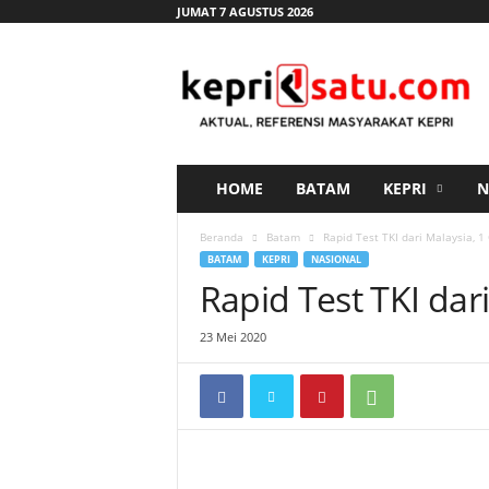
JUMAT 7 AGUSTUS 2026
K
e
p
r
i
s
a
HOME
BATAM
KEPRI
N
t
u
Beranda
Batam
Rapid Test TKI dari Malaysia, 1
.
BATAM
KEPRI
NASIONAL
c
Rapid Test TKI dar
o
m
23 Mei 2020