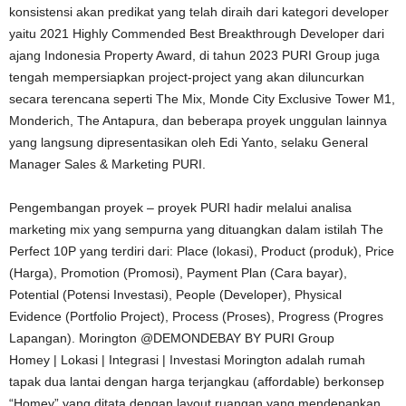
konsistensi akan predikat yang telah diraih dari kategori developer
yaitu 2021 Highly Commended Best Breakthrough Developer dari
ajang Indonesia Property Award, di tahun 2023 PURI Group juga
tengah mempersiapkan project-project yang akan diluncurkan
secara terencana seperti The Mix, Monde City Exclusive Tower M1,
Monderich, The Antapura, dan beberapa proyek unggulan lainnya
yang langsung dipresentasikan oleh Edi Yanto, selaku General
Manager Sales & Marketing PURI.
Pengembangan proyek – proyek PURI hadir melalui analisa
marketing mix yang sempurna yang dituangkan dalam istilah The
Perfect 10P yang terdiri dari: Place (lokasi), Product (produk), Price
(Harga), Promotion (Promosi), Payment Plan (Cara bayar),
Potential (Potensi Investasi), People (Developer), Physical
Evidence (Portfolio Project), Process (Proses), Progress (Progres
Lapangan). Morington @DEMONDEBAY BY PURI Group
Homey | Lokasi | Integrasi | Investasi Morington adalah rumah
tapak dua lantai dengan harga terjangkau (affordable) berkonsep
“Homey” yang ditata dengan layout ruangan yang mendepankan