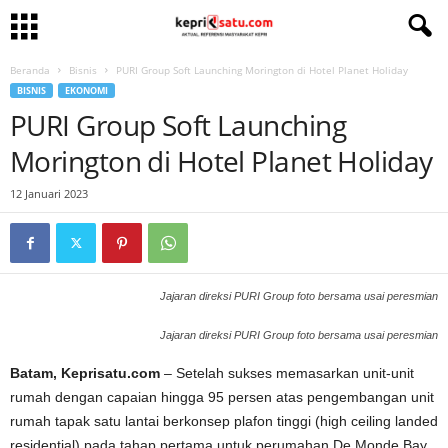
Beranda
Bisnis
PURI Group Soft Launching Morington di Hotel Planet Holiday
BISNIS
EKONOMI
PURI Group Soft Launching
Morington di Hotel Planet Holiday
12 Januari 2023
Jajaran direksi PURI Group foto bersama usai peresmian
Jajaran direksi PURI Group foto bersama usai peresmian
Batam, Keprisatu.com
– Setelah sukses memasarkan unit-unit
rumah dengan capaian hingga 95 persen atas pengembangan unit
rumah tapak satu lantai berkonsep plafon tinggi (high ceiling landed
residential) pada tahap pertama untuk perumahan De Monde Bay.