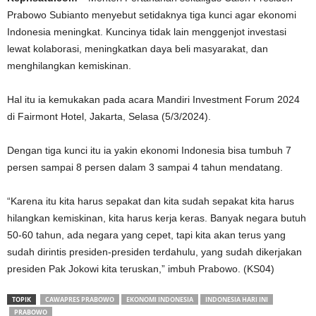
Prabowo Subianto menyebut setidaknya tiga kunci agar ekonomi
Indonesia meningkat. Kuncinya tidak lain menggenjot investasi
lewat kolaborasi, meningkatkan daya beli masyarakat, dan
menghilangkan kemiskinan.
Hal itu ia kemukakan pada acara Mandiri Investment Forum 2024
di Fairmont Hotel, Jakarta, Selasa (5/3/2024).
Dengan tiga kunci itu ia yakin ekonomi Indonesia bisa tumbuh 7
persen sampai 8 persen dalam 3 sampai 4 tahun mendatang.
“Karena itu kita harus sepakat dan kita sudah sepakat kita harus
hilangkan kemiskinan, kita harus kerja keras. Banyak negara butuh
50-60 tahun, ada negara yang cepet, tapi kita akan terus yang
sudah dirintis presiden-presiden terdahulu, yang sudah dikerjakan
presiden Pak Jokowi kita teruskan,” imbuh Prabowo. (KS04)
TOPIK
CAWAPRES PRABOWO
EKONOMI INDONESIA
INDONESIA HARI INI
PRABOWO