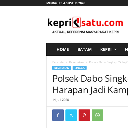
MINGGU 9 AGUSTUS 2026
K
e
p
r
i
s
a
HOME
BATAM
KEPRI
N
t
u
Beranda
Kesehatan
Polsek Dabo Singkep “Sulap
.
KESEHATAN
LINGGA
c
Polsek Dabo Singk
o
m
Harapan Jadi Ka
14 Juli 2020