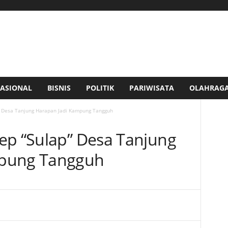
ASIONAL
BISNIS
POLITIK
PARIWISATA
OLAHRAG
” Desa Tanjung Harapan Jadi Kampung Tangguh
ep “Sulap” Desa Tanjung
mpung Tangguh