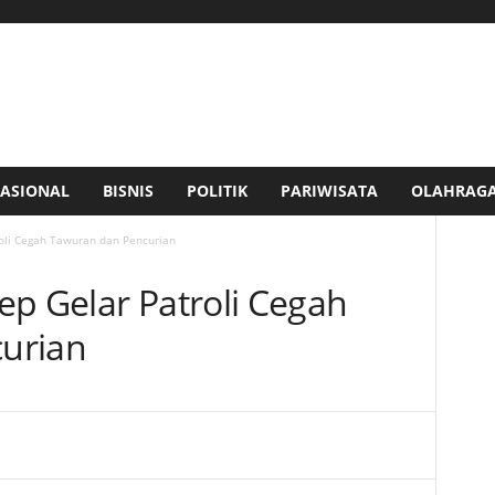
ASIONAL
BISNIS
POLITIK
PARIWISATA
OLAHRAG
roli Cegah Tawuran dan Pencurian
ep Gelar Patroli Cegah
urian