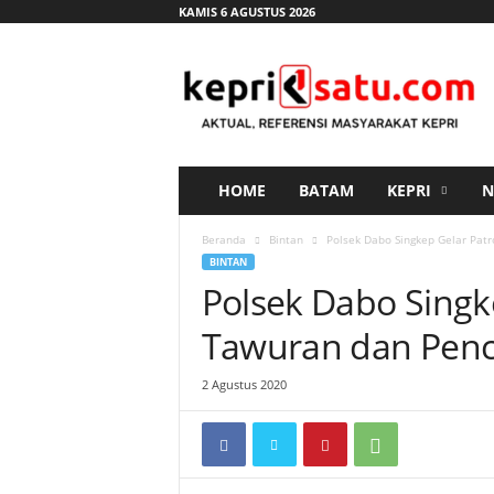
KAMIS 6 AGUSTUS 2026
K
e
p
r
i
s
a
HOME
BATAM
KEPRI
N
t
u
Beranda
Bintan
Polsek Dabo Singkep Gelar Pat
.
BINTAN
c
Polsek Dabo Singk
o
m
Tawuran dan Penc
2 Agustus 2020