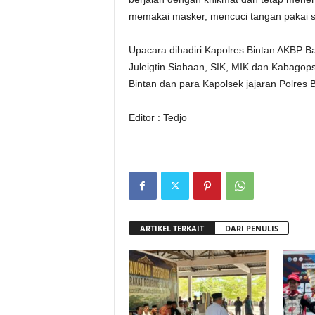
memakai masker, mencuci tangan pakai s
Upacara dihadiri Kapolres Bintan AKBP 
Juleigtin Siahaan, SIK, MIK dan Kabagop
Bintan dan para Kapolsek jajaran Polres B
Editor : Tedjo
ARTIKEL TERKAIT
DARI PENULIS