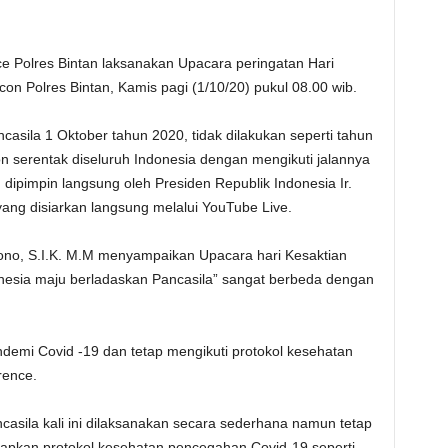
e Polres Bintan laksanakan Upacara peringatan Hari
con Polres Bintan, Kamis pagi (1/10/20) pukul 08.00 wib.
asila 1 Oktober tahun 2020, tidak dilakukan seperti tahun
con serentak diseluruh Indonesia dengan mengikuti jalannya
dipimpin langsung oleh Presiden Republik Indonesia Ir.
ang disiarkan langsung melalui YouTube Live.
no, S.I.K. M.M menyampaikan Upacara hari Kesaktian
nesia maju berladaskan Pancasila” sangat berbeda dengan
ndemi Covid -19 dan tetap mengikuti protokol kesehatan
rence.
asila kali ini dilaksanakan secara sederhana namun tetap
rapkan protokol kesehatan pencegahan Covid-19 seperti