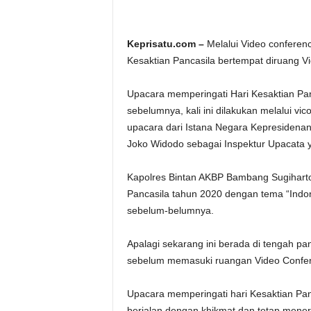
Keprisatu.com –
Melalui Video conferenc
Kesaktian Pancasila bertempat diruang Vi
Upacara memperingati Hari Kesaktian Panc
sebelumnya, kali ini dilakukan melalui vi
upacara dari Istana Negara Kepresidenan 
Joko Widodo sebagai Inspektur Upacata y
Kapolres Bintan AKBP Bambang Sugiharto
Pancasila tahun 2020 dengan tema “Indo
sebelum-belumnya.
Apalagi sekarang ini berada di tengah pa
sebelum memasuki ruangan Video Confe
Upacara memperingati hari Kesaktian Panc
berjalan dengan khikmat dan tetap mene