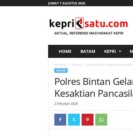
JUMAT 7 AGUSTUS 2026
K
e
p
r
i
s
a
HOME
BATAM
KEPRI
N
t
u
Beranda
Batam
Polres Bintan Gelar Upacara Per
.
BATAM
c
Polres Bintan Gela
o
m
Kesaktian Pancasil
2 Oktober 2020