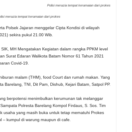
Polisi merazia tempat keramaian dari prokes
lisi merazia tempat keramaian dari prokes
ta Polsek Jajaran menggelar Cipta Kondisi di wilayah
021) sekira pukul 21.00 Wib.
, SIK, MH Mengatakan Kegiatan dalam rangka PPKM level
 dan Surat Edaran Walikota Batam Nomor 61 Tahun 2021
baran Covid-19.
 hiburan malam (THM), food Court dan rumah makan. Yang
sta Barelang, TNI, Dit Pam, Dishub, Kejari Batam, Satpol PP.
yang berpotensi menimbulkan kerumunan tak melanggar
 Sampata Polresta Barelang Kompol Firdaus, S. Sos. Tim
k usaha yang masih buka untuk tetap mematuhi Prokes
l – kumpul di warung maupun di cafe.