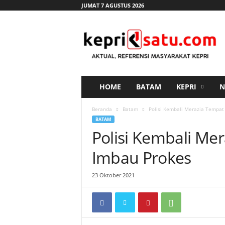
JUMAT 7 AGUSTUS 2026
K
e
p
r
i
s
a
HOME
BATAM
KEPRI
N
t
u
Beranda
Batam
Polisi Kembali Merazia Tempat
.
BATAM
c
Polisi Kembali Me
o
m
Imbau Prokes
23 Oktober 2021