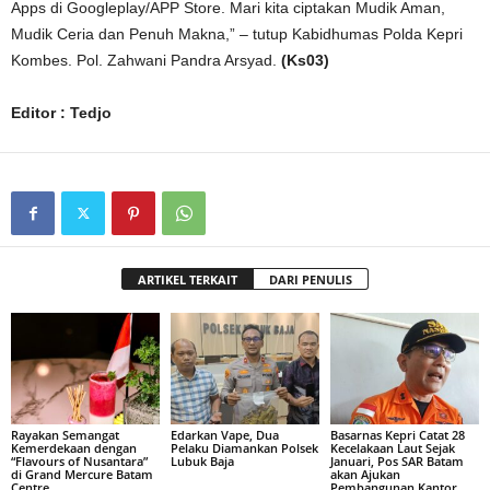
Apps di Googleplay/APP Store. Mari kita ciptakan Mudik Aman,
Mudik Ceria dan Penuh Makna,” – tutup Kabidhumas Polda Kepri
Kombes. Pol. Zahwani Pandra Arsyad.
(Ks03)
Editor : Tedjo
ARTIKEL TERKAIT
DARI PENULIS
Rayakan Semangat
Edarkan Vape, Dua
Basarnas Kepri Catat 28
Kemerdekaan dengan
Pelaku Diamankan Polsek
Kecelakaan Laut Sejak
“Flavours of Nusantara”
Lubuk Baja
Januari, Pos SAR Batam
di Grand Mercure Batam
akan Ajukan
Centre
Pembangunan Kantor