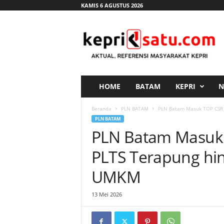
KAMIS 6 AGUSTUS 2026
K
e
p
r
i
s
a
HOME
BATAM
KEPRI
N
t
u
Beranda
PLN BATAM
PLN Batam Masuk TOP CSR 
.
PLN BATAM
c
PLN Batam Masuk 
o
m
PLTS Terapung h
UMKM
13 Mei 2026