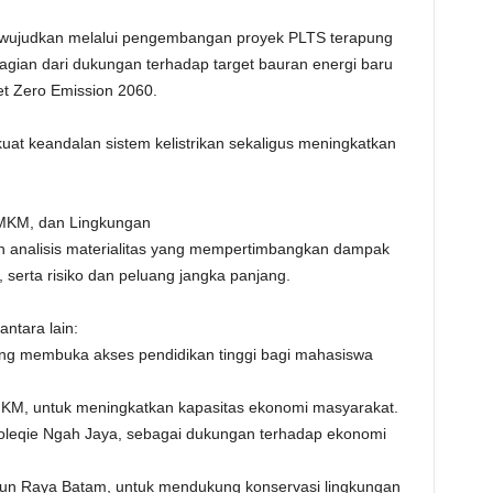
 diwujudkan melalui pengembangan proyek PLTS terapung
gian dari dukungan terhadap target bauran energi baru
t Zero Emission 2060.
at keandalan sistem kelistrikan sekaligus meningkatkan
MKM, dan Lingkungan
n analisis materialitas yang mempertimbangkan dampak
serta risiko dan peluang jangka panjang.
ntara lain:
ng membuka akses pendidikan tinggi bagi mahasiswa
M, untuk meningkatkan kapasitas ekonomi masyarakat.
eqie Ngah Jaya, sebagai dukungan terhadap ekonomi
n Raya Batam, untuk mendukung konservasi lingkungan