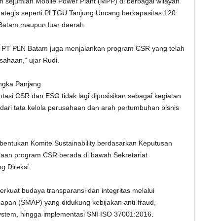
n sejumlah Mobile Power Plant (MPP) di berbagai wilayah
rategis seperti PLTGU Tanjung Uncang berkapasitas 120
Batam maupun luar daerah.
a, PT PLN Batam juga menjalankan program CSR yang telah
ahaan,” ujar Rudi.
ngka Panjang
i CSR dan ESG tidak lagi diposisikan sebagai kegiatan
dari tata kelola perusahaan dan arah pertumbuhan bisnis
bentukan Komite Sustainability berdasarkan Keputusan
laan program CSR berada di bawah Sekretariat
 Direksi.
erkuat budaya transparansi dan integritas melalui
pan (SMAP) yang didukung kebijakan anti-fraud,
 system, hingga implementasi SNI ISO 37001:2016.