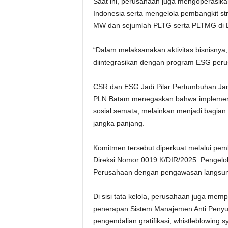
Saat ini, perusahaan juga mengoperasika
Indonesia serta mengelola pembangkit st
MW dan sejumlah PLTG serta PLTMG di 
“Dalam melaksanakan aktivitas bisnisny
diintegrasikan dengan program ESG perus
CSR dan ESG Jadi Pilar Pertumbuhan Ja
PLN Batam menegaskan bahwa implementas
sosial semata, melainkan menjadi bagian 
jangka panjang.
Komitmen tersebut diperkuat melalui pem
Direksi Nomor 0019.K/DIR/2025. Pengelo
Perusahaan dengan pengawasan langsung
Di sisi tata kelola, perusahaan juga memp
penerapan Sistem Manajemen Anti Penyua
pengendalian gratifikasi, whistleblowing