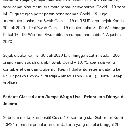
Menurut Tjetjep, upaya pengambilan Swab Covid – 19 tersebut,
agar cepat bisa memutus mata rantai penyebaran
Covid – 19 saat
ini. Gugus tugas percepatan penanganan Covid -19, juga
membuka posko test Swab Covid – 19 di RSUP kepri sejak Kamis
30 Juli 2020.
Test Swab Covid – 19 dibuka pukul 8 : 00 Wib hingga
Pukul 16 : 00 Wib Test Swab dibuka sampai hari sabtu 1 Agustus
2020.
Sejak dibuka Kamis, 30 Juli 2020 lalu, hingga saat ini sudah 200
orang yang sudah diambil Swab Covid – 19. “Siapa saja yang
kontak erat dengan Gubernur Kepri H.Isdianto segera datang ke
RSUP posko Covid-19 di Raja Ahmad Tabib ( RAT ), ” kata Tjetjep
Yudiana.
Sederet Giat Isdianto Jumpa Warga Usai Pelantikan Dirinya di
Jakarta
Sebelum ditetapkan positif Covid-19, seorang staf Gubernur Kepri,
“DPS”, memulai perjalanan dari Jakarta yang dimulai tanggal 28