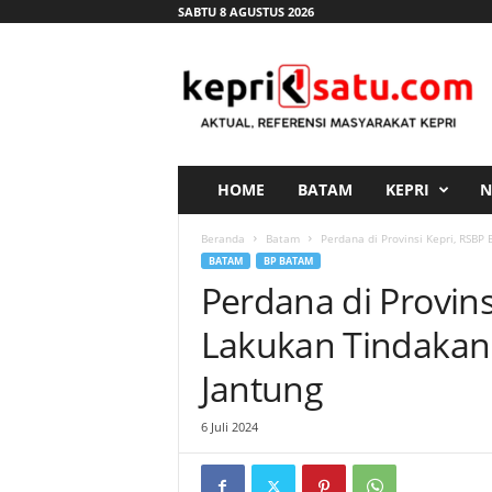
SABTU 8 AGUSTUS 2026
K
e
p
r
i
s
a
HOME
BATAM
KEPRI
N
t
u
Beranda
Batam
Perdana di Provinsi Kepri, RSB
.
BATAM
BP BATAM
c
Perdana di Provin
o
m
Lakukan Tindakan
Jantung
6 Juli 2024