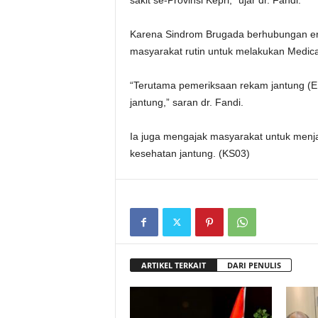
sakit se-Provinsi Kepri,” ujar dr. Fandi.
Karena Sindrom Brugada berhubungan era
masyarakat rutin untuk melakukan Medical
“Terutama pemeriksaan rekam jantung (E
jantung,” saran dr. Fandi.
Ia juga mengajak masyarakat untuk menja
kesehatan jantung. (KS03)
ARTIKEL TERKAIT
DARI PENULIS