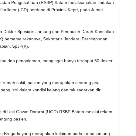
Badan Pengusahaan (RSBP) Batam melaksanakan tindakan
brillator (ICD) perdana di Provinsi Kepri, pada Jumat
nya Dokter Spesialis Jantung dan Pembuluh Darah-Konsultan
(K) bersama rekannya, Sekretaris Jenderal Perhimpunan
Fabian, SpJP(K).
r ilmu dan pengalaman, mengingat hanya terdapat 50 dokter
e rumah sakit, pasien yang merupakan seorang pria
sang istri dalam kondisi kejang dan tak sadarkan diri
jut di Unit Gawat Darurat (UGD) RSBP Batam melalui rekam
antung pasien.
rom Brugada yang merupakan kelainan pada irama jantung.