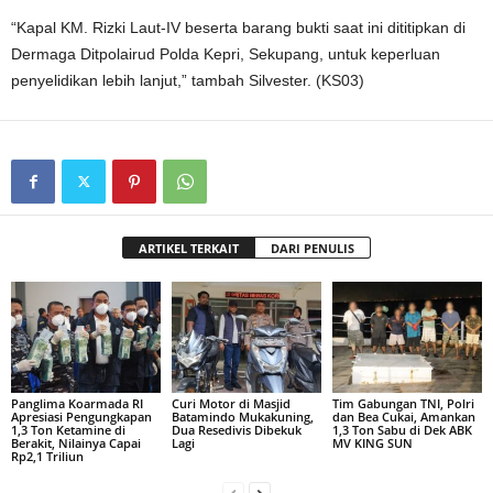
“Kapal KM. Rizki Laut-IV beserta barang bukti saat ini dititipkan di
Dermaga Ditpolairud Polda Kepri, Sekupang, untuk keperluan
penyelidikan lebih lanjut,” tambah Silvester. (KS03)
ARTIKEL TERKAIT
DARI PENULIS
Panglima Koarmada RI
Curi Motor di Masjid
Tim Gabungan TNI, Polri
Apresiasi Pengungkapan
Batamindo Mukakuning,
dan Bea Cukai, Amankan
1,3 Ton Ketamine di
Dua Resedivis Dibekuk
1,3 Ton Sabu di Dek ABK
Berakit, Nilainya Capai
Lagi
MV KING SUN
Rp2,1 Triliun