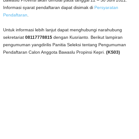
Bawaslu Provinsi akan dimulai pada tanggal 22 – 30 Juni 2022.
Informasi syarat pendaftaran dapat disimak di
Persyaratan
Pendaftaran
.
Untuk informasi lebih lanjut dapat menghubungi narahubung
sekretariat
08117778815
dengan Kusrianto. Berikut lampiran
pengumuman yangdirilis Panitia Seleksi tentang Pengumuman
Pendaftaran
Calon Anggota Bawaslu Propinsi Kepri.
(KS03)