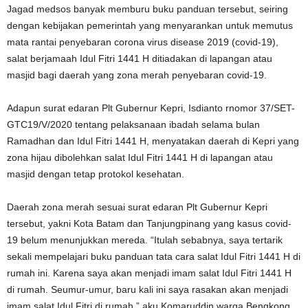
Jagad medsos banyak memburu buku panduan tersebut, seiring
dengan kebijakan pemerintah yang menyarankan untuk memutus
mata rantai penyebaran corona virus disease 2019 (covid-19),
salat berjamaah Idul Fitri 1441 H ditiadakan di lapangan atau
masjid bagi daerah yang zona merah penyebaran covid-19.
Adapun surat edaran Plt Gubernur Kepri, Isdianto rnomor 37/SET-
GTC19/V/2020 tentang pelaksanaan ibadah selama bulan
Ramadhan dan Idul Fitri 1441 H, menyatakan daerah di Kepri yang
zona hijau dibolehkan salat Idul Fitri 1441 H di lapangan atau
masjid dengan tetap protokol kesehatan.
Daerah zona merah sesuai surat edaran Plt Gubernur Kepri
tersebut, yakni Kota Batam dan Tanjungpinang yang kasus covid-
19 belum menunjukkan mereda. “Itulah sebabnya, saya tertarik
sekali mempelajari buku panduan tata cara salat Idul Fitri 1441 H di
rumah ini. Karena saya akan menjadi imam salat Idul Fitri 1441 H
di rumah. Seumur-umur, baru kali ini saya rasakan akan menjadi
imam salat Idul Fitri di rumah,” aku Komaruddin warga Bengkong,