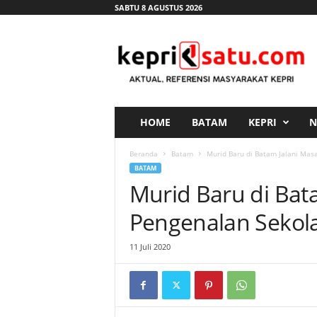
SABTU 8 AGUSTUS 2026
K
e
p
r
i
s
a
HOME
BATAM
KEPRI
N
t
u
Beranda
Batam
Murid Baru di Batam Jalani Mas
.
BATAM
c
Murid Baru di Bat
o
m
Pengenalan Sekol
11 Juli 2020