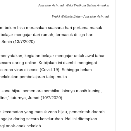
Amsakar Achmad. Wakil Walikota Batam Amsakar
Wakil Walikota Batam Amsakar Achmad.
tam belum bisa merasakan suasana hari pertama masuk
belajar mengajar dari rumah, termasuk di tiga hari
Senin (13/7/2020).
enyatakan, kegiatan belajar mengajar untuk awal tahun
cara daring online. Kebijakan ini diambil mengingat
corona virus disease (Covid-19). Sehingga belum
melakukan pembelajaran tatap muka.
zona hijau, sementara sembilan lainnya masih kuning,
ine,” tuturnya, Jumat (10/7/2020).
 kecamatan yang masuk zona hijau, pemerintah daerah
gajar daring secara keseluruhan. Hal ini ditetapkan
i anak-anak sekolah.