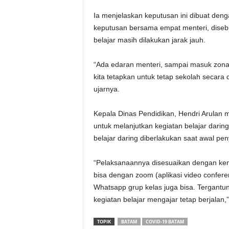
Ia menjelaskan keputusan ini dibuat den
keputusan bersama empat menteri, diseb
belajar masih dilakukan jarak jauh.
“Ada edaran menteri, sampai masuk zona h
kita tetapkan untuk tetap sekolah secara 
ujarnya.
Kepala Dinas Pendidikan, Hendri Arulan
untuk melanjutkan kegiatan belajar darin
belajar daring diberlakukan saat awal pen
“Pelaksanaannya disesuaikan dengan ke
bisa dengan zoom (aplikasi video confere
Whatsapp grup kelas juga bisa. Tergantu
kegiatan belajar mengajar tetap berjalan,
TOPIK
BATAM
COVID-19 BATAM