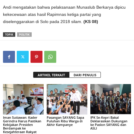
Andi mengatakan bahwa pelaksanaan Munaslub Berkarya dipicu
kekecewaan atas hasil Rapimnas ketiga partai yang
diselenggarakan di Solo pada 2018 silam.
(KS 08)
TOPIK
POLITIK
ARTIKEL TERKAIT
DARI PENULIS
Iman Sutiawan: Kader
Pasangan SAYANG Sapa
IPK Se-Kepri Bakal
Gerindra Harus Pastikan
Puluhan Ribu Warga di
Deklarasikan Dukungan
Kebijakan Presiden
Akhir Kampanye
ke Paslon SAYANG dan
Berdampak ke
ASLI
Kesejahteraan Rakyat