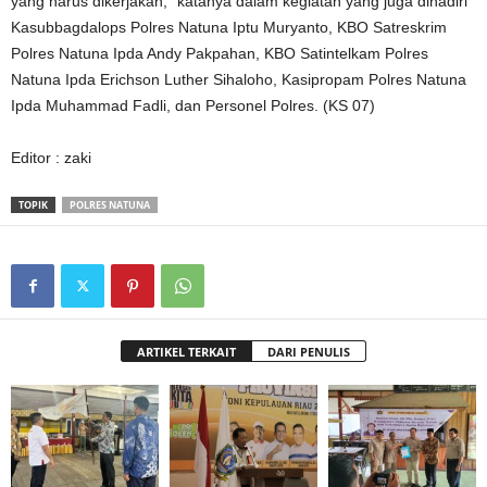
yang harus dikerjakan,” katanya dalam kegiatan yang juga dihadiri
Kasubbagdalops Polres Natuna Iptu Muryanto, KBO Satreskrim
Polres Natuna Ipda Andy Pakpahan, KBO Satintelkam Polres
Natuna Ipda Erichson Luther Sihaloho, Kasipropam Polres Natuna
Ipda Muhammad Fadli, dan Personel Polres. (KS 07)
Editor : zaki
TOPIK
POLRES NATUNA
ARTIKEL TERKAIT
DARI PENULIS