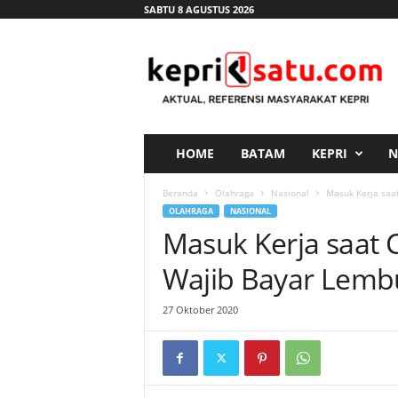
SABTU 8 AGUSTUS 2026
K
e
p
r
i
s
a
HOME
BATAM
KEPRI
N
t
u
Beranda
Olahraga
Nasional
Masuk Kerja saa
.
OLAHRAGA
NASIONAL
c
Masuk Kerja saat 
o
m
Wajib Bayar Lemb
27 Oktober 2020