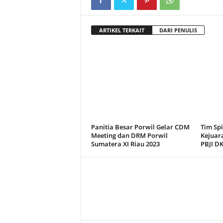
ARTIKEL TERKAIT
DARI PENULIS
Panitia Besar Porwil Gelar CDM
Tim Sp
Meeting dan DRM Porwil
Kejuara
Sumatera XI Riau 2023
PBJI DK