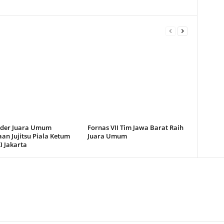
ider Juara Umum
Fornas VII Tim Jawa Barat Raih
an Jujitsu Piala Ketum
Juara Umum
I Jakarta