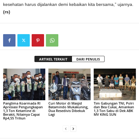
kesehatan harus dijalankan demi kebaikan kita bersama,” ujarnya.
(rs)
ARTIKEL TERKAIT
DARI PENULIS
Panglima Koarmada RI
Curi Motor di Masjid
Tim Gabungan TNI, Polri
Apresiasi Pengungkapan
Batamindo Mukakuning,
dan Bea Cukai, Amankan
1,3 Ton Ketamine di
Dua Resedivis Dibekuk
1,3 Ton Sabu di Dek ABK
Berakit, Nilainya Capai
Lagi
MV KING SUN
Rp4,55 Triliun