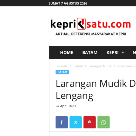
JUMAT 7 AGUSTUS 2026
K
e
p
r
i
s
a
HOME
BATAM
KEPRI
N
t
u
Beranda
Batam
Larangan Mudik Diberlakukan, 
.
BATAM
c
Larangan Mudik D
o
m
Lengang
24 April 2020