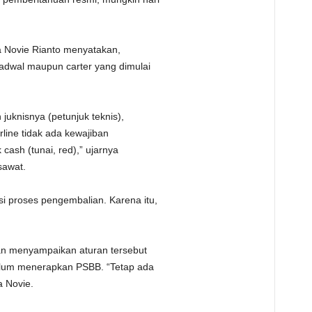
a Novie Rianto menyatakan,
adwal maupun carter yang dimulai
juknisnya (petunjuk teknis),
rline tidak ada kewajiban
ash (tunai, red),” ujarnya
sawat.
proses pengembalian. Karena itu,
an menyampaikan aturan tersebut
lum menerapkan PSBB. “Tetap ada
a Novie.