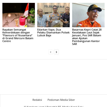
Rayakan Semangat
Edarkan Vape, Dua
Basarnas Kepri Catat 28
Kemerdekaan dengan
Pelaku Diamankan Polsek
Kecelakaan Laut Sejak
“Flavours of Nusantara”
Lubuk Baja
Januari, Pos SAR Batam
di Grand Mercure Batam
akan Ajukan
Centre
Pembangunan Kantor
SAR
Redaksi
Pedoman Media Siber
© Keprisatu.com I Penerbit PT. Media Kepri Satu