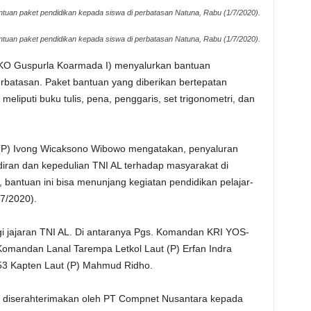
uan paket pendidikan kepada siswa di perbatasan Natuna, Rabu (1/7/2020).
uan paket pendidikan kepada siswa di perbatasan Natuna, Rabu (1/7/2020).
BKO Guspurla Koarmada I) menyalurkan bantuan
rbatasan. Paket bantuan yang diberikan bertepatan
liputi buku tulis, pena, penggaris, set trigonometri, dan
 (P) Ivong Wicaksono Wibowo mengatakan, penyaluran
iran dan kepedulian TNI AL terhadap masyarakat di
 bantuan ini bisa menunjang kegiatan pendidikan pelajar-
/7/2020).
gi jajaran TNI AL. Di antaranya Pgs. Komandan KRI YOS-
omandan Lanal Tarempa Letkol Laut (P) Erfan Indra
3 Kapten Laut (P) Mahmud Ridho.
a diserahterimakan oleh PT Compnet Nusantara kepada