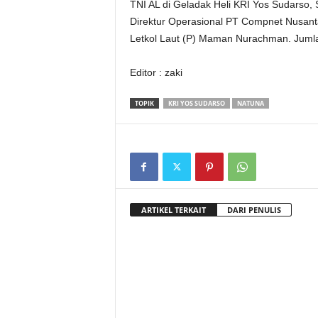
TNI AL di Geladak Heli KRI Yos Sudarso, 
Direktur Operasional PT Compnet Nusant
Letkol Laut (P) Maman Nurachman. Jumla
Editor : zaki
TOPIK
KRI YOS SUDARSO
NATUNA
ARTIKEL TERKAIT
DARI PENULIS